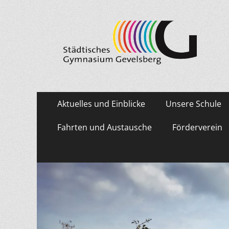
Städtisches Gymn
Primäres
Zum
Aktuelles und Einblicke
Unsere Schule
Inhalt
Menü
springen
Fahrten und Austausche
Förderverein