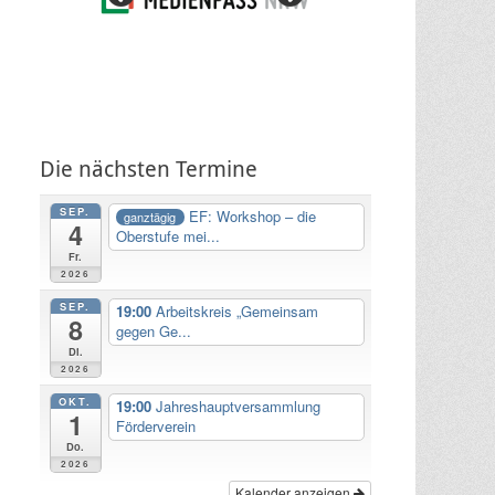
Die nächsten Termine
SEP.
EF: Workshop – die
ganztägig
4
Oberstufe mei...
Fr.
2026
SEP.
19:00
Arbeitskreis „Gemeinsam
8
gegen Ge...
Di.
2026
OKT.
19:00
Jahreshauptversammlung
1
Förderverein
Do.
2026
Kalender anzeigen