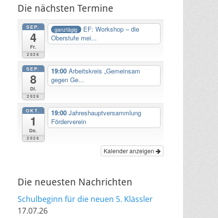
Die nächsten Termine
SEP.
EF: Workshop – die
ganztägig
4
Oberstufe mei...
Fr.
2026
SEP.
19:00
Arbeitskreis „Gemeinsam
8
gegen Ge...
Di.
2026
OKT.
19:00
Jahreshauptversammlung
1
Förderverein
Do.
2026
Kalender anzeigen
Die neuesten Nachrichten
Schulbeginn für die neuen 5. Klässler
17.07.26