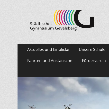
Städtisches Gymn
Primäres
Zum
Aktuelles und Einblicke
Unsere Schule
Inhalt
Menü
springen
Fahrten und Austausche
Förderverein