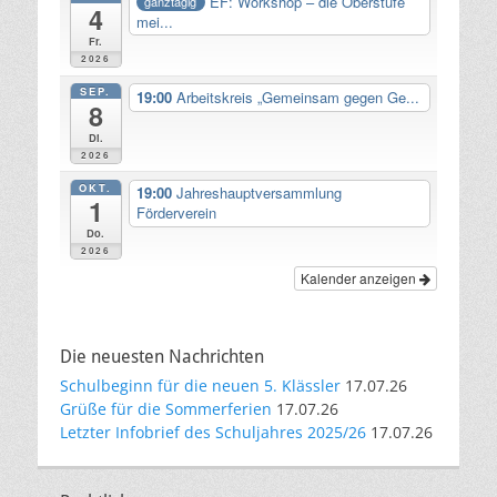
EF: Workshop – die Oberstufe
ganztägig
4
mei...
Fr.
2026
SEP.
19:00
Arbeitskreis „Gemeinsam gegen Ge...
8
Di.
2026
OKT.
19:00
Jahreshauptversammlung
1
Förderverein
Do.
2026
Kalender anzeigen
Die neuesten Nachrichten
Schulbeginn für die neuen 5. Klässler
17.07.26
Grüße für die Sommerferien
17.07.26
Letzter Infobrief des Schuljahres 2025/26
17.07.26