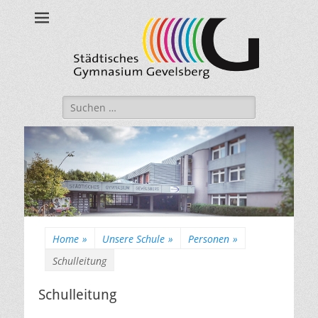
Städtisches
Gymnasium
Gevelsberg
Suche
nach:
Home
»
Unsere Schule
»
Personen
»
Schulleitung
Schulleitung