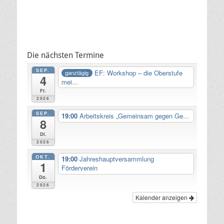
Die nächsten Termine
SEP.
EF: Workshop – die Oberstufe
ganztägig
4
mei...
Fr.
2026
SEP.
19:00
Arbeitskreis „Gemeinsam gegen Ge...
8
Di.
2026
OKT.
19:00
Jahreshauptversammlung
1
Förderverein
Do.
2026
Kalender anzeigen