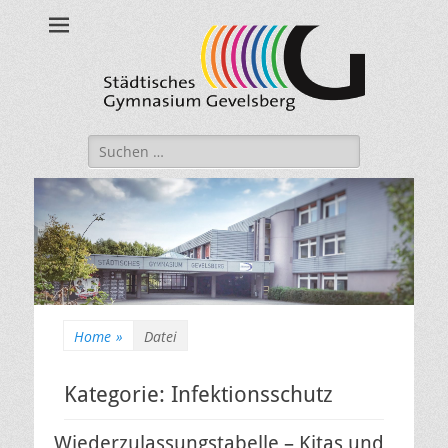
Städtisches
Gymnasium
Gevelsberg
Suche
nach:
Home
»
Datei
Kategorie:
Infektionsschutz
Wiederzulassungstabelle – Kitas und