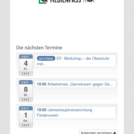
Die nächsten Termine
SEP.
EF: Workshop – die Oberstufe
ganztägig
4
mei...
Fr.
2026
SEP.
19:00
Arbeitskreis „Gemeinsam gegen Ge...
8
Di.
2026
OKT.
19:00
Jahreshauptversammlung
1
Förderverein
Do.
2026
Kalender anzeigen