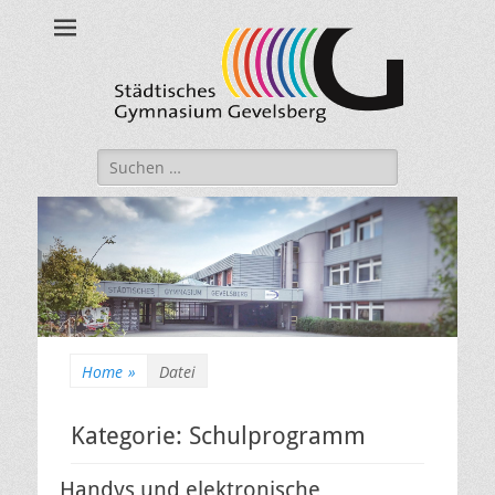
Städtisches
Gymnasium
Gevelsberg
Suche
nach:
Home
»
Datei
Kategorie:
Schulprogramm
Handys und elektronische