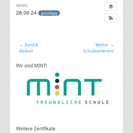
WANN:
28.06.24
ganztägig
Beitragsnavigation
← Zurück
Weiter →
Vorheriger
Nächster
Abiball
Schulkonferenz
Beitrag:
Beitrag:
Wir sind MINT!
Weitere Zertifikate