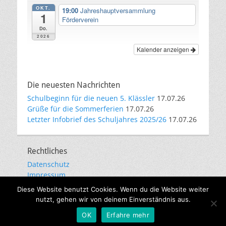
OKT.
19:00
Jahreshauptversammlung
1
Förderverein
Do.
2026
Kalender anzeigen
Die neuesten Nachrichten
Schulbeginn für die neuen 5. Klässler
17.07.26
Grüße für die Sommerferien
17.07.26
Letzter Infobrief des Schuljahres 2025/26
17.07.26
Rechtliches
Datenschutz
Impressum
E-Mail-Kommunikation
Diese Website benutzt Cookies. Wenn du die Website weiter
nutzt, gehen wir von deinem Einverständnis aus.
Copyright © 2026
Städtisches Gymnasium Gevelsberg
. Alle
OK
Erfahre mehr
Rechte vorbehalten. | Catch Responsive Child nach