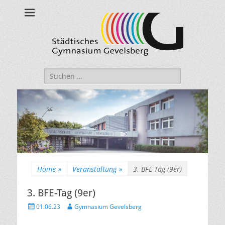
Städtisches
Gymnasium
Gevelsberg
Suche
nach:
Home
»
Veranstaltung
»
3. BFE-Tag (9er)
3. BFE-Tag (9er)
Veröffentlicht
Autor
01.06.23
Gymnasium Gevelsberg
am