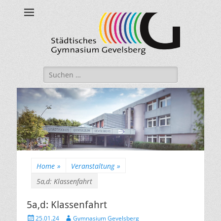
Städtisches
Gymnasium
Gevelsberg
Suche
nach:
Home
»
Veranstaltung
»
5a,d: Klassenfahrt
5a,d: Klassenfahrt
Veröffentlicht
Autor
25.01.24
Gymnasium Gevelsberg