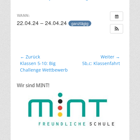
am
WANN:
22.04.24 – 24.04.24
ganztägig
Beitragsnavigation
← Zurück
Weiter →
Vorheriger
Nächster
Klassen 5-10: Big
5b,c: Klassenfahrt
Beitrag:
Beitrag:
Challenge Wettbewerb
Wir sind MINT!