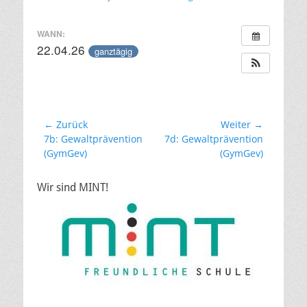
am
WANN:
22.04.26
ganztägig
Beitragsnavigation
← Zurück
Weiter →
Vorheriger
Nächster
7b: Gewaltprävention
7d: Gewaltprävention
Beitrag:
Beitrag:
(GymGev)
(GymGev)
Wir sind MINT!