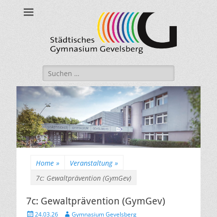
Städtisches
Gymnasium
Gevelsberg
Suche
nach:
Home
»
Veranstaltung
»
7c: Gewaltprävention (GymGev)
7c: Gewaltprävention (GymGev)
Veröffentlicht
Autor
24.03.26
Gymnasium Gevelsberg