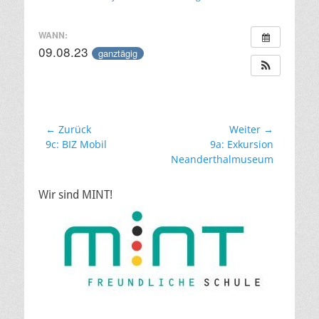
am
WANN:
09.08.23
ganztägig
Beitragsnavigation
← Zurück
Weiter →
Vorheriger
Nächster
9c: BIZ Mobil
9a: Exkursion
Beitrag:
Beitrag:
Neanderthalmuseum
Wir sind MINT!