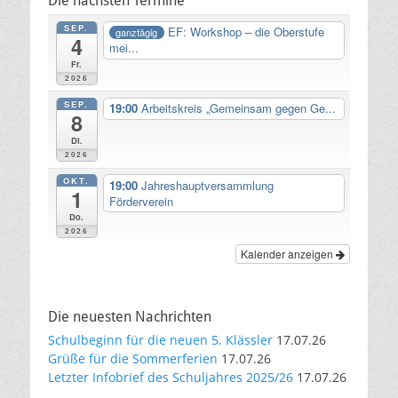
Die nächsten Termine
SEP.
EF: Workshop – die Oberstufe
ganztägig
4
mei...
Fr.
2026
SEP.
19:00
Arbeitskreis „Gemeinsam gegen Ge...
8
Di.
2026
OKT.
19:00
Jahreshauptversammlung
1
Förderverein
Do.
2026
Kalender anzeigen
Die neuesten Nachrichten
Schulbeginn für die neuen 5. Klässler
17.07.26
Grüße für die Sommerferien
17.07.26
Letzter Infobrief des Schuljahres 2025/26
17.07.26