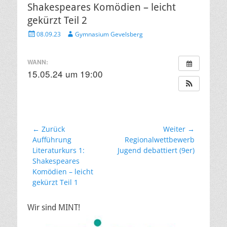
Shakespeares Komödien – leicht
gekürzt Teil 2
Veröffentlicht
Autor
08.09.23
Gymnasium Gevelsberg
am
WANN:
15.05.24 um 19:00
Beitragsnavigation
← Zurück
Weiter →
Vorheriger
Nächster
Aufführung
Regionalwettbewerb
Beitrag:
Beitrag:
Literaturkurs 1:
Jugend debattiert (9er)
Shakespeares
Komödien – leicht
gekürzt Teil 1
Wir sind MINT!