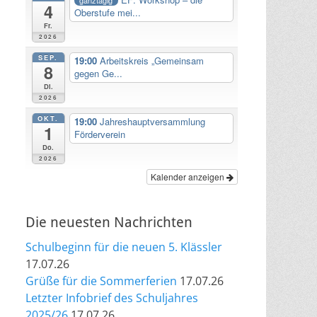
4
Oberstufe mei...
Fr.
2026
SEP.
19:00
Arbeitskreis „Gemeinsam
8
gegen Ge...
Di.
2026
OKT.
19:00
Jahreshauptversammlung
1
Förderverein
Do.
2026
Kalender anzeigen
Die neuesten Nachrichten
Schulbeginn für die neuen 5. Klässler
17.07.26
Grüße für die Sommerferien
17.07.26
Letzter Infobrief des Schuljahres
2025/26
17.07.26