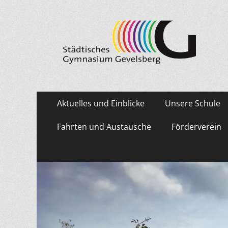
Städtisches Gymn
Primäres
Zum
Aktuelles und Einblicke
Unsere Schule
Inhalt
Menü
springen
Fahrten und Austausche
Förderverein