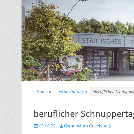
Home
»
Veranstaltung
»
beruflicher Schnupper
beruflicher Schnuppertag
Veröffentlicht
Autor
09.08.22
Gymnasium Gevelsberg
am