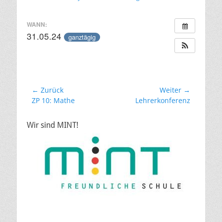
am
WANN:
31.05.24
ganztägig
Beitragsnavigation
← Zurück
Weiter →
Vorheriger
Nächster
ZP 10: Mathe
Lehrerkonferenz
Beitrag:
Beitrag:
Wir sind MINT!