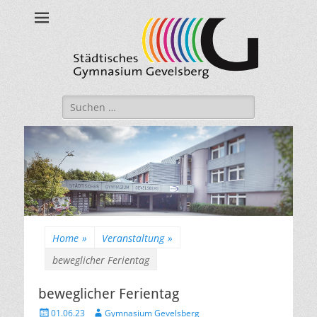
Städtisches
Gymnasium
Gevelsberg
Suche
nach:
Home
»
Veranstaltung
»
beweglicher Ferientag
beweglicher Ferientag
Veröffentlicht
Autor
01.06.23
Gymnasium Gevelsberg