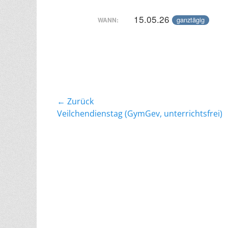
15.05.26
ganztägig
WANN:
Beitragsnavigation
← Zurück
Vorheriger
Veilchendienstag (GymGev, unterrichtsfrei)
Beitrag: