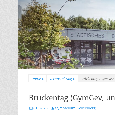
Home
»
Veranstaltung
»
Brückentag (GymGev, u
Brückentag (GymGev, unt
Veröffentlicht
Autor
01.07.25
Gymnasium Gevelsberg
am