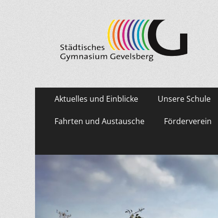
Städtisches Gymn
Primäres
Zum
Aktuelles und Einblicke
Unsere Schule
Inhalt
Menü
springen
Fahrten und Austausche
Förderverein