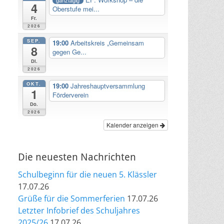
4
Oberstufe mei...
Fr.
2026
SEP.
19:00
Arbeitskreis „Gemeinsam
8
gegen Ge...
Di.
2026
OKT.
19:00
Jahreshauptversammlung
1
Förderverein
Do.
2026
Kalender anzeigen
Die neuesten Nachrichten
Schulbeginn für die neuen 5. Klässler
17.07.26
Grüße für die Sommerferien
17.07.26
Letzter Infobrief des Schuljahres
2025/26
17.07.26