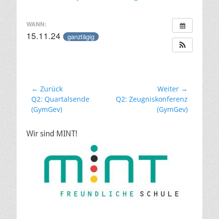
am
WANN:
15.11.24
ganztägig
Beitragsnavigation
← Zurück
Weiter →
Vorheriger
Nächster
Q2: Quartalsende
Q2: Zeugniskonferenz
Beitrag:
Beitrag:
(GymGev)
(GymGev)
Wir sind MINT!