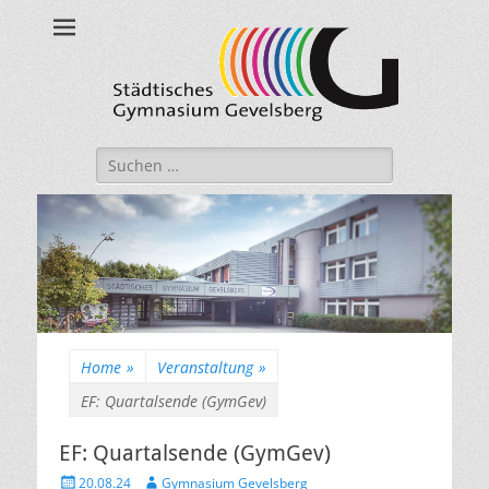
Städtisches
Gymnasium
Gevelsberg
Suche
nach:
Home
»
Veranstaltung
»
EF: Quartalsende (GymGev)
EF: Quartalsende (GymGev)
Veröffentlicht
Autor
20.08.24
Gymnasium Gevelsberg