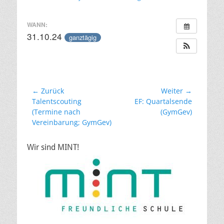
am
WANN:
31.10.24
ganztägig
Beitragsnavigation
← Zurück
Weiter →
Vorheriger
Nächster
Talentscouting
EF: Quartalsende
Beitrag:
Beitrag:
(Termine nach
(GymGev)
Vereinbarung; GymGev)
Wir sind MINT!