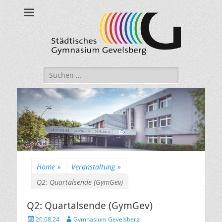
Städtisches
Gymnasium
Gevelsberg
Suche
nach:
Home
»
Veranstaltung
»
Q2: Quartalsende (GymGev)
Q2: Quartalsende (GymGev)
Veröffentlicht
Autor
20.08.24
Gymnasium Gevelsberg