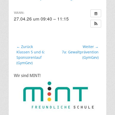
am
WANN:
27.04.26 um 09:40 – 11:15
Beitragsnavigation
← Zurück
Weiter →
Vorheriger
Nächster
Klassen 5 und 6:
7a: Gewaltprävention
Beitrag:
Beitrag:
Sponsorenlauf
(GymGev)
(GymGev)
Wir sind MINT!