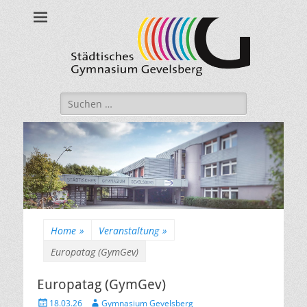
Städtisches
Gymnasium
Gevelsberg
Suche
nach:
Home
»
Veranstaltung
»
Europatag (GymGev)
Europatag (GymGev)
Veröffentlicht
Autor
18.03.26
Gymnasium Gevelsberg