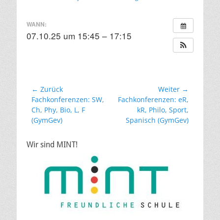
am
WANN:
07.10.25 um 15:45 – 17:15
Beitragsnavigation
← Zurück
Weiter →
Vorheriger
Nächster
Fachkonferenzen: SW,
Fachkonferenzen: eR,
Beitrag:
Beitrag:
Ch, Phy, Bio, L, F
kR, Philo, Sport,
(GymGev)
Spanisch (GymGev)
Wir sind MINT!