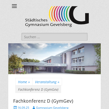
Städtisches
Gymnasium
Gevelsberg
Suche
nach:
Home
»
Veranstaltung
»
Fachkonferenz D (GymGev)
Fachkonferenz D (GymGev)
Veröffentlicht
Autor
16.09.25
Gymnasium Gevelsberg