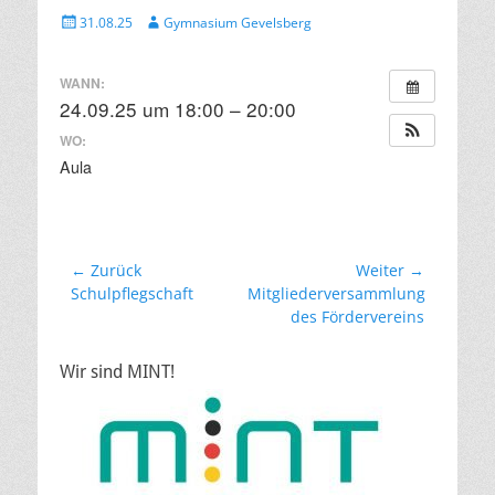
Veröffentlicht
Autor
31.08.25
Gymnasium Gevelsberg
am
WANN:
24.09.25 um 18:00 – 20:00
WO:
Aula
Beitragsnavigation
← Zurück
Weiter →
Vorheriger
Nächster
Schulpflegschaft
Mitgliederversammlung
Beitrag:
Beitrag:
des Fördervereins
Wir sind MINT!