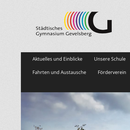
Städtisches Gymn
Primäres
Zum
Aktuelles und Einblicke
Unsere Schule
Inhalt
Menü
springen
Fahrten und Austausche
Förderverein