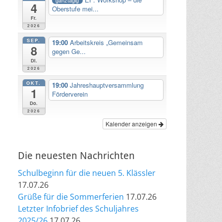
4
Oberstufe mei...
Fr.
2026
SEP.
19:00
Arbeitskreis „Gemeinsam
8
gegen Ge...
Di.
2026
OKT.
19:00
Jahreshauptversammlung
1
Förderverein
Do.
2026
Kalender anzeigen
Die neuesten Nachrichten
Schulbeginn für die neuen 5. Klässler
17.07.26
Grüße für die Sommerferien
17.07.26
Letzter Infobrief des Schuljahres
2025/26
17.07.26