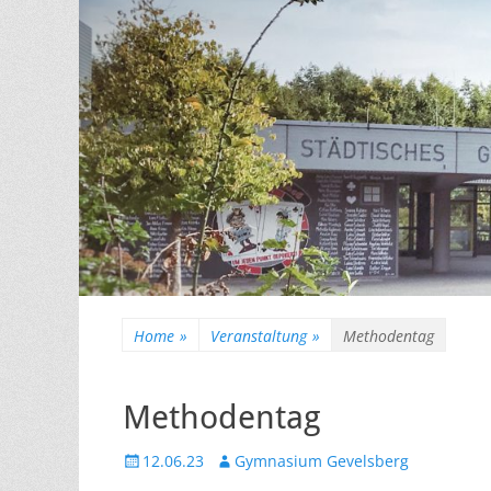
Home
»
Veranstaltung
»
Methodentag
Methodentag
Veröffentlicht
Autor
12.06.23
Gymnasium Gevelsberg
am