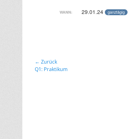
29.01.24
ganztägig
WANN:
Beitragsnavigation
← Zurück
Vorheriger
Q1: Praktikum
Beitrag: