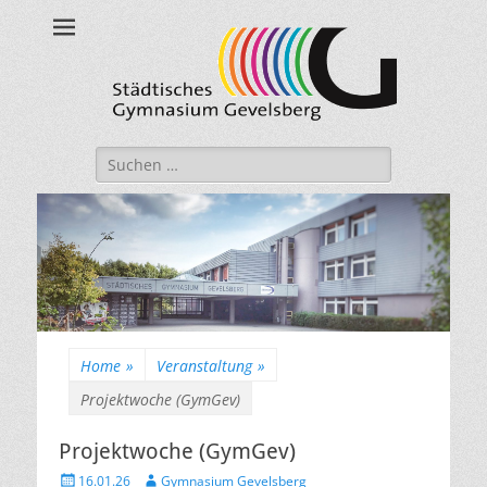
Städtisches
Gymnasium
Gevelsberg
Suche
nach:
Home
»
Veranstaltung
»
Projektwoche (GymGev)
Projektwoche (GymGev)
Veröffentlicht
Autor
16.01.26
Gymnasium Gevelsberg