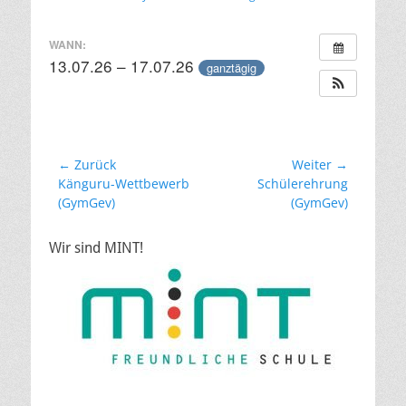
am
WANN:
13.07.26 – 17.07.26
ganztägig
Beitragsnavigation
← Zurück
Weiter →
Vorheriger
Nächster
Känguru-Wettbewerb
Schülerehrung
Beitrag:
Beitrag:
(GymGev)
(GymGev)
Wir sind MINT!