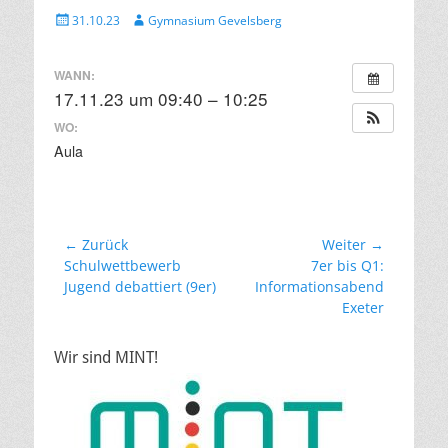
Veröffentlicht
Autor
31.10.23
Gymnasium Gevelsberg
am
WANN:
17.11.23 um 09:40 – 10:25
WO:
Aula
Beitragsnavigation
← Zurück
Weiter →
Vorheriger
Nächster
Schulwettbewerb
7er bis Q1:
Beitrag:
Beitrag:
Jugend debattiert (9er)
Informationsabend
Exeter
Wir sind MINT!