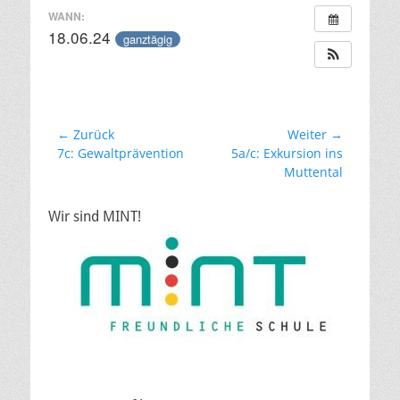
WANN:
18.06.24
ganztägig
Beitragsnavigation
← Zurück
Weiter →
Vorheriger
Nächster
7c: Gewaltprävention
5a/c: Exkursion ins
Beitrag:
Beitrag:
Muttental
Wir sind MINT!