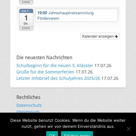
2026
OKT.
19:00
Jahreshauptversammlung
1
Förderverein
Do.
2026
Kalender anzeigen
Die neuesten Nachrichten
Schulbeginn für die neuen 5. Klässler
17.07.26
Grüße für die Sommerferien
17.07.26
Letzter Infobrief des Schuljahres 2025/26
17.07.26
Rechtliches
Datenschutz
Impressum
E-Mail-Kommunikation
Diese Website benutzt Cookies. Wenn du die Website weiter
nutzt, gehen wir von deinem Einverständnis aus.
Copyright © 2026
Städtisches Gymnasium Gevelsberg
. Alle
OK
Erfahre mehr