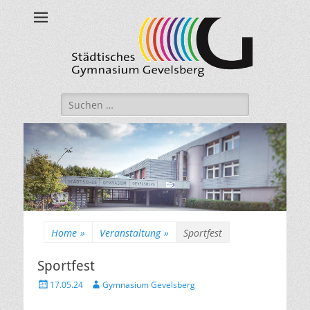
Städtisches
Gymnasium
Gevelsberg
Suche
nach:
Home
»
Veranstaltung
»
Sportfest
Sportfest
Veröffentlicht
Autor
17.05.24
Gymnasium Gevelsberg
am