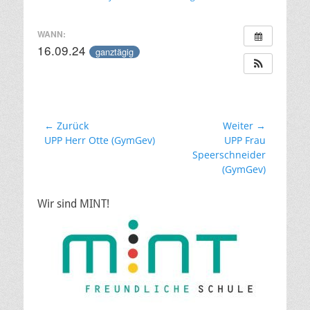
am
WANN:
16.09.24
ganztägig
Beitragsnavigation
← Zurück
Weiter →
Vorheriger
Nächster
UPP Herr Otte (GymGev)
UPP Frau
Beitrag:
Beitrag:
Speerschneider
(GymGev)
Wir sind MINT!