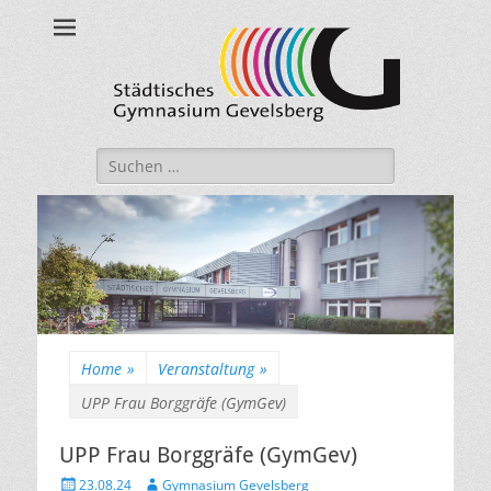
Städtisches
Gymnasium
Gevelsberg
Suche
nach:
Home
»
Veranstaltung
»
UPP Frau Borggräfe (GymGev)
UPP Frau Borggräfe (GymGev)
Veröffentlicht
Autor
23.08.24
Gymnasium Gevelsberg