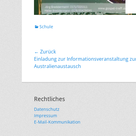
Kategorien
Schule
Beitragsnavigation
← Zurück
Vorheriger
Einladung zur Informationsveranstaltung z
Beitrag:
Australienaustausch
Rechtliches
Datenschutz
Impressum
E-Mail-Kommunikation