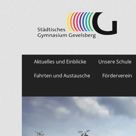
Städtisches Gymn
Primäres
Zum
Aktuelles und Einblicke
Unsere Schule
Inhalt
Menü
springen
Fahrten und Austausche
Förderverein