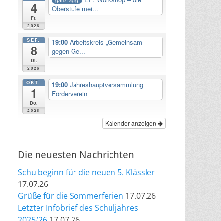
4
Oberstufe mei...
Fr.
2026
SEP.
19:00
Arbeitskreis „Gemeinsam
8
gegen Ge...
Di.
2026
OKT.
19:00
Jahreshauptversammlung
1
Förderverein
Do.
2026
Kalender anzeigen
Die neuesten Nachrichten
Schulbeginn für die neuen 5. Klässler
17.07.26
Grüße für die Sommerferien
17.07.26
Letzter Infobrief des Schuljahres
2025/26
17.07.26