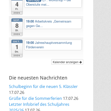
4
Oberstufe mei...
Fr.
2026
SEP.
19:00
Arbeitskreis „Gemeinsam
8
gegen Ge...
Di.
2026
OKT.
19:00
Jahreshauptversammlung
1
Förderverein
Do.
2026
Kalender anzeigen
Die neuesten Nachrichten
Schulbeginn für die neuen 5. Klässler
17.07.26
Grüße für die Sommerferien
17.07.26
Letzter Infobrief des Schuljahres
2025/26
17.07.26