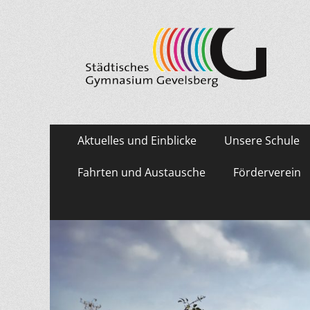
Städtisches Gymn
Primäres
Zum
Aktuelles und Einblicke
Unsere Schule
Inhalt
Menü
springen
Fahrten und Austausche
Förderverein