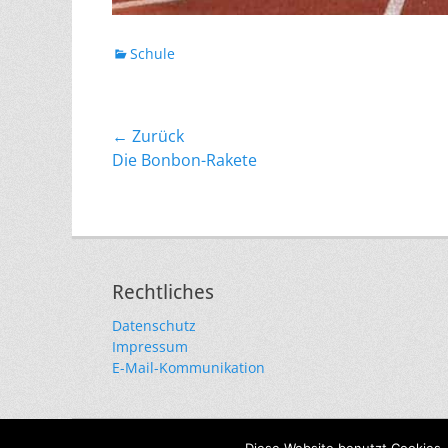
Kategorien
Schule
Beitragsnavigation
← Zurück
Vorheriger
Die Bonbon-Rakete
Beitrag:
Rechtliches
Datenschutz
Impressum
E-Mail-Kommunikation