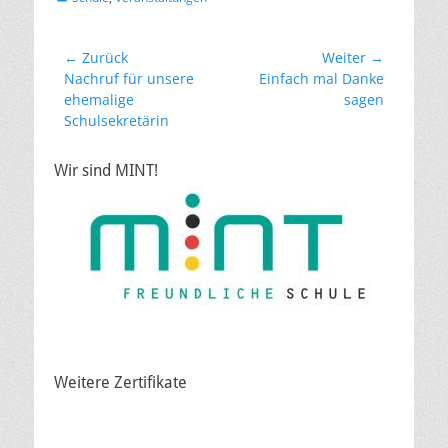
Beitragsnavigation
← Zurück
Weiter →
Vorheriger
Nächster
Nachruf für unsere
Einfach mal Danke
Beitrag:
Beitrag:
ehemalige
sagen
Schulsekretärin
Wir sind MINT!
Weitere Zertifikate