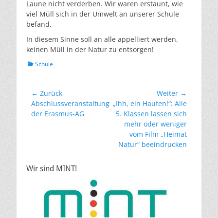
Laune nicht verderben. Wir waren erstaunt, wie
viel Müll sich in der Umwelt an unserer Schule
befand.
In diesem Sinne soll an alle appelliert werden,
keinen Müll in der Natur zu entsorgen!
Kategorien
Schule
Beitragsnavigation
← Zurück
Weiter →
Vorheriger
Nächster
Abschlussveranstaltung
„Ihh, ein Haufen!“: Alle
Beitrag:
Beitrag:
der Erasmus-AG
5. Klassen lassen sich
mehr oder weniger
vom Film „Heimat
Natur“ beeindrucken
Wir sind MINT!