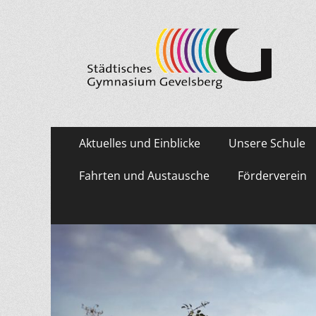
Städtisches Gymn
Primäres
Zum
Aktuelles und Einblicke
Unsere Schule
Inhalt
Menü
springen
Fahrten und Austausche
Förderverein