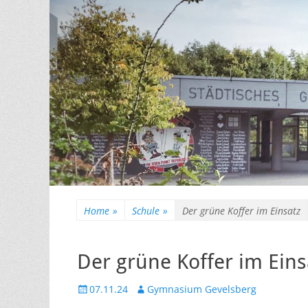
Home
»
Schule
»
Der grüne Koffer im Einsatz
Der grüne Koffer im Eins
Veröffentlicht
Autor
07.11.24
Gymnasium Gevelsberg
am