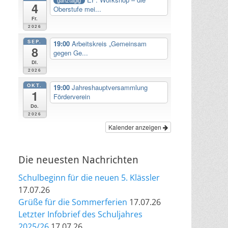
4
Oberstufe mei...
Fr.
2026
SEP.
19:00
Arbeitskreis „Gemeinsam
8
gegen Ge...
Di.
2026
OKT.
19:00
Jahreshauptversammlung
1
Förderverein
Do.
2026
Kalender anzeigen
Die neuesten Nachrichten
Schulbeginn für die neuen 5. Klässler
17.07.26
Grüße für die Sommerferien
17.07.26
Letzter Infobrief des Schuljahres
2025/26
17.07.26