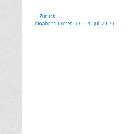
Beitragsnavigation
← Zurück
Vorheriger
Infoabend Exeter (13. – 26. Juli 2025)
Beitrag: