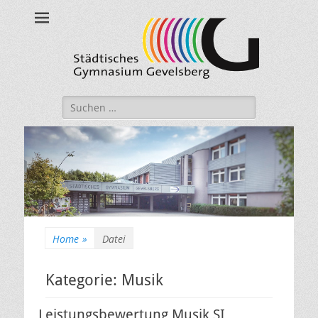
Städtisches
Gymnasium
Gevelsberg
Suche
nach:
Home
»
Datei
Kategorie:
Musik
Leistungsbewertung Musik SI