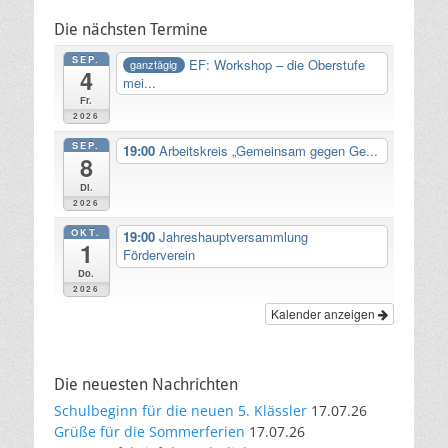
Die nächsten Termine
SEP.
EF: Workshop – die Oberstufe
ganztägig
4
mei...
Fr.
2026
SEP.
19:00
Arbeitskreis „Gemeinsam gegen Ge...
8
Di.
2026
OKT.
19:00
Jahreshauptversammlung
1
Förderverein
Do.
2026
Kalender anzeigen
Die neuesten Nachrichten
Schulbeginn für die neuen 5. Klässler
17.07.26
Grüße für die Sommerferien
17.07.26