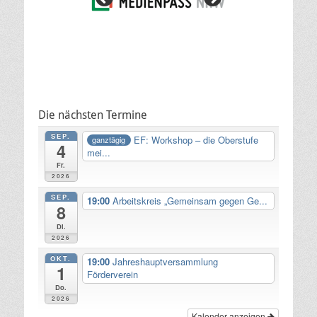
Die nächsten Termine
SEP.
EF: Workshop – die Oberstufe
ganztägig
4
mei...
Fr.
2026
SEP.
19:00
Arbeitskreis „Gemeinsam gegen Ge...
8
Di.
2026
OKT.
19:00
Jahreshauptversammlung
1
Förderverein
Do.
2026
Kalender anzeigen