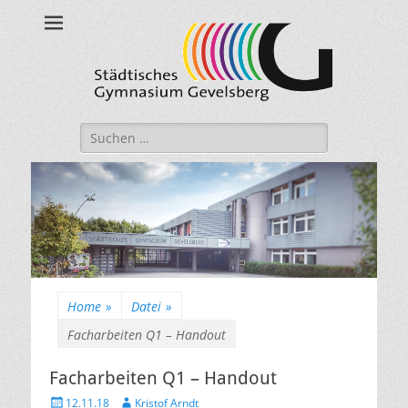
Städtisches
Gymnasium
Gevelsberg
Suche
nach:
Home
»
Datei
»
Facharbeiten Q1 – Handout
Facharbeiten Q1 – Handout
Veröffentlicht
Autor
12.11.18
Kristof Arndt