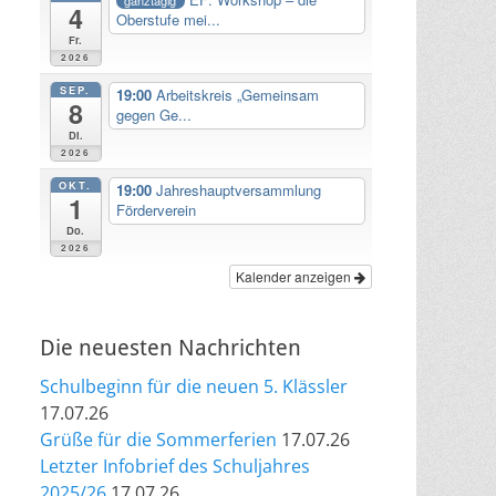
4
Oberstufe mei...
Fr.
2026
SEP.
19:00
Arbeitskreis „Gemeinsam
8
gegen Ge...
Di.
2026
OKT.
19:00
Jahreshauptversammlung
1
Förderverein
Do.
2026
Kalender anzeigen
Die neuesten Nachrichten
Schulbeginn für die neuen 5. Klässler
17.07.26
Grüße für die Sommerferien
17.07.26
Letzter Infobrief des Schuljahres
2025/26
17.07.26