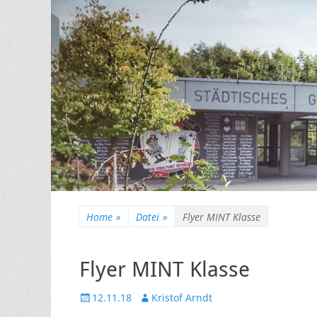
Home
»
Datei
»
Flyer MINT Klasse
Flyer MINT Klasse
Veröffentlicht
Autor
12.11.18
Kristof Arndt
am