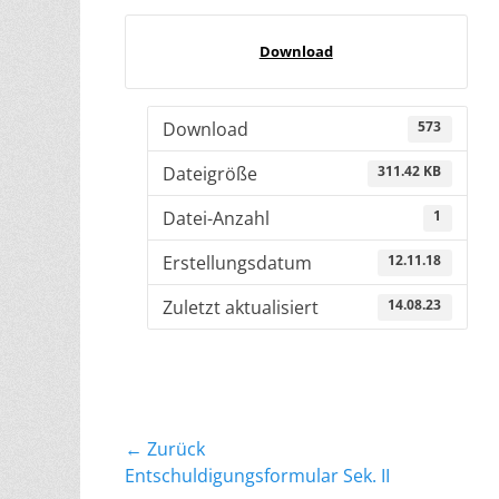
Download
Download
573
Dateigröße
311.42 KB
Datei-Anzahl
1
Erstellungsdatum
12.11.18
Zuletzt aktualisiert
14.08.23
Beitragsnavigation
← Zurück
Vorheriger
Entschuldigungsformular Sek. II