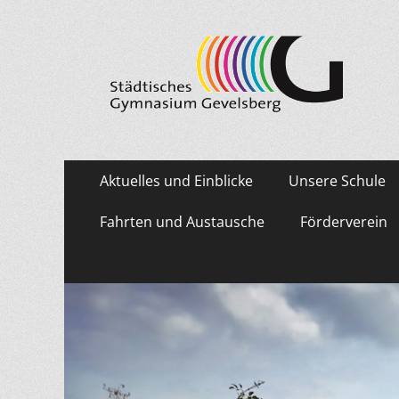
Städtisches Gymn
Primäres
Zum
Aktuelles und Einblicke
Unsere Schule
Inhalt
Menü
springen
Fahrten und Austausche
Förderverein