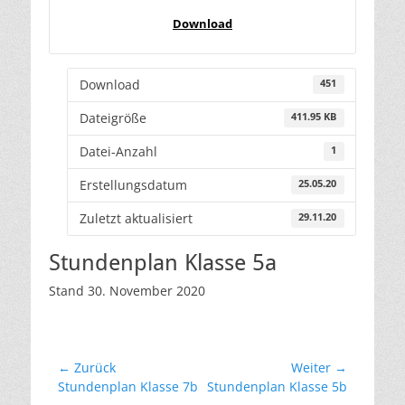
Download
Download
451
Dateigröße
411.95 KB
Datei-Anzahl
1
Erstellungsdatum
25.05.20
Zuletzt aktualisiert
29.11.20
Stundenplan Klasse 5a
Stand 30. November 2020
Beitragsnavigation
← Zurück
Weiter →
Vorheriger
Nächster
Stundenplan Klasse 7b
Stundenplan Klasse 5b
Beitrag:
Beitrag: