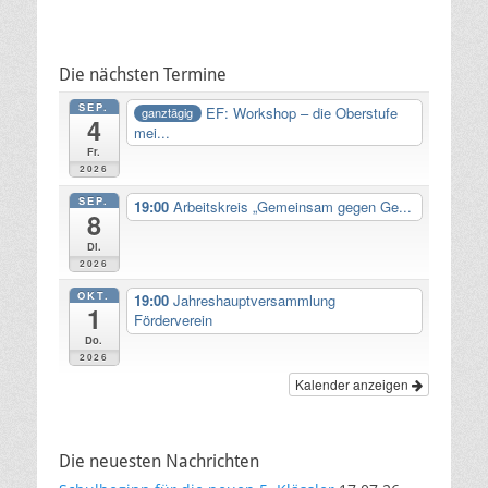
Die nächsten Termine
SEP.
EF: Workshop – die Oberstufe
ganztägig
4
mei...
Fr.
2026
SEP.
19:00
Arbeitskreis „Gemeinsam gegen Ge...
8
Di.
2026
OKT.
19:00
Jahreshauptversammlung
1
Förderverein
Do.
2026
Kalender anzeigen
Die neuesten Nachrichten