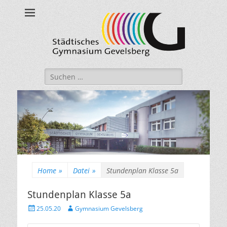
Städtisches
Gymnasium
Gevelsberg
Suche
nach:
Home
»
Datei
»
Stundenplan Klasse 5a
Stundenplan Klasse 5a
Veröffentlicht
Autor
25.05.20
Gymnasium Gevelsberg
am