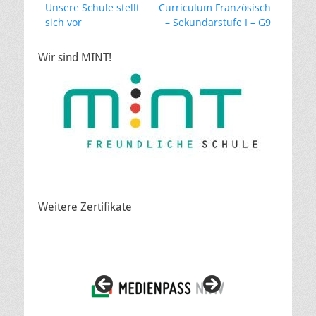
Vorheriger
Nächster
Unsere Schule stellt
Curriculum Französisch
Beitrag:
Beitrag:
sich vor
– Sekundarstufe I – G9
Wir sind MINT!
Weitere Zertifikate