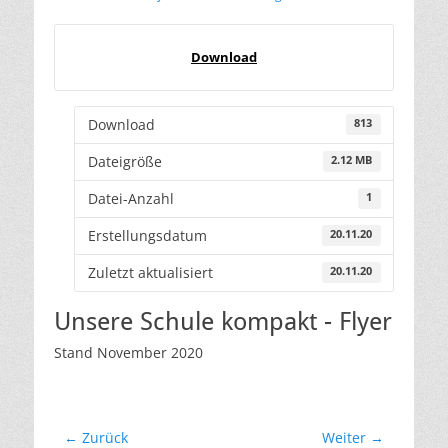
am
Download
Download
813
Dateigröße
2.12 MB
Datei-Anzahl
1
Erstellungsdatum
20.11.20
Zuletzt aktualisiert
20.11.20
Unsere Schule kompakt - Flyer
Stand November 2020
Beitragsnavigation
← Zurück
Weiter →