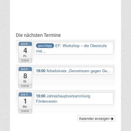
Die nächsten Termine
SEP.
EF: Workshop – die Oberstufe
ganztägig
4
mei...
Fr.
2026
SEP.
19:00
Arbeitskreis „Gemeinsam gegen Ge...
8
Di.
2026
OKT.
19:00
Jahreshauptversammlung
1
Förderverein
Do.
2026
Kalender anzeigen