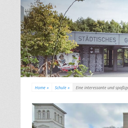
Home
»
Schule
»
Eine interessante und spaßi