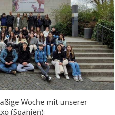
paßige Woche mit unserer
xo (Spanien)