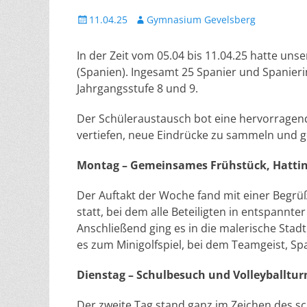
Veröffentlicht
Autor
11.04.25
Gymnasium Gevelsberg
am
In der Zeit vom 05.04 bis 11.04.25 hatte un
(Spanien). Ingesamt 25 Spanier und Spanier
Jahrgangsstufe 8 und 9.
Der Schüleraustausch bot eine hervorragend
vertiefen, neue Eindrücke zu sammeln und ge
Montag – Gemeinsames Frühstück, Hattin
Der Auftakt der Woche fand mit einer Begr
statt, bei dem alle Beteiligten in entspann
Anschließend ging es in die malerische Stad
es zum Minigolfspiel, bei dem Teamgeist, S
Dienstag – Schulbesuch und Volleyballtur
Der zweite Tag stand ganz im Zeichen des s