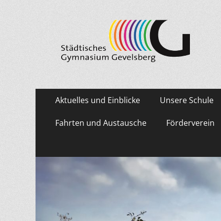
Städtisches Gymn
Primäres
Zum
Aktuelles und Einblicke
Unsere Schule
Inhalt
Menü
springen
Fahrten und Austausche
Förderverein