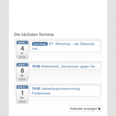
Die nächsten Termine
SEP.
EF: Workshop – die Oberstufe
ganztägig
4
mei...
Fr.
2026
SEP.
19:00
Arbeitskreis „Gemeinsam gegen Ge...
8
Di.
2026
OKT.
19:00
Jahreshauptversammlung
1
Förderverein
Do.
2026
Kalender anzeigen