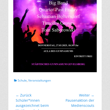
Kategorien
Schule
,
Veranstaltungen
Beitragsnavigation
← Zurück
Weiter →
Vorheriger
Nächster
Schüler*innen
Pausenaktion der
Beitrag:
Beitrag:
ausgezeichnet beim
Medienscouts