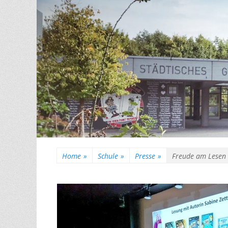
Home
»
Schule
»
Presse
»
Freude am Lesen w