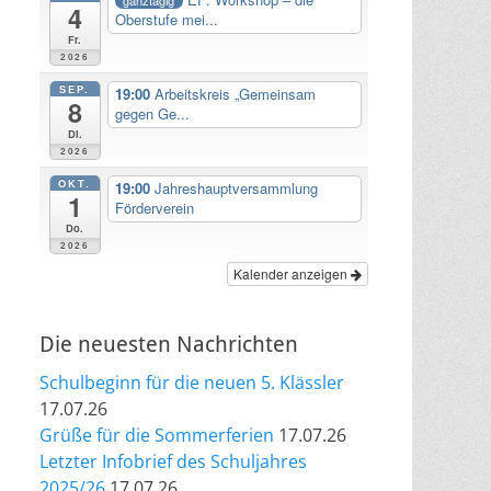
4
Oberstufe mei...
Fr.
2026
SEP.
19:00
Arbeitskreis „Gemeinsam
8
gegen Ge...
Di.
2026
OKT.
19:00
Jahreshauptversammlung
1
Förderverein
Do.
2026
Kalender anzeigen
Die neuesten Nachrichten
Schulbeginn für die neuen 5. Klässler
17.07.26
Grüße für die Sommerferien
17.07.26
Letzter Infobrief des Schuljahres
2025/26
17.07.26