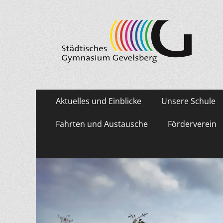
Städtisches Gymn
Primäres
Zum
Aktuelles und Einblicke
Unsere Schule
Inhalt
Menü
springen
Fahrten und Austausche
Förderverein