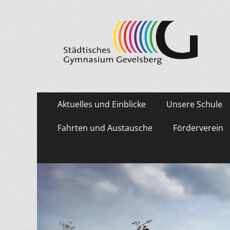
Städtisches Gymn
Primäres
Zum
Aktuelles und Einblicke
Unsere Schule
Inhalt
Menü
springen
Fahrten und Austausche
Förderverein