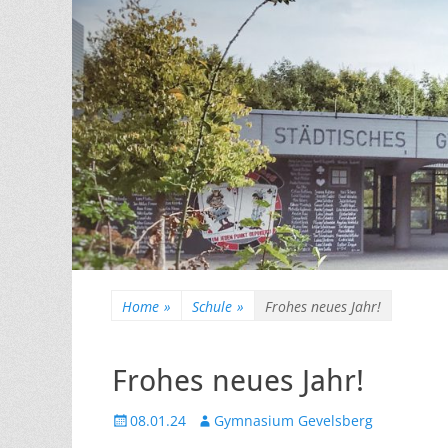
Home
»
Schule
»
Frohes neues Jahr!
Frohes neues Jahr!
Veröffentlicht
Autor
08.01.24
Gymnasium Gevelsberg
am