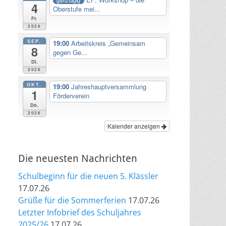
4
Oberstufe mei...
Fr.
2026
SEP.
19:00
Arbeitskreis „Gemeinsam
8
gegen Ge...
Di.
2026
OKT.
19:00
Jahreshauptversammlung
1
Förderverein
Do.
2026
Kalender anzeigen
Die neuesten Nachrichten
Schulbeginn für die neuen 5. Klässler
17.07.26
Grüße für die Sommerferien
17.07.26
Letzter Infobrief des Schuljahres
2025/26
17.07.26