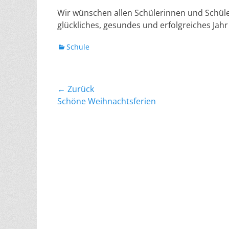
Wir wünschen allen Schülerinnen und Schül
glückliches, gesundes und erfolgreiches Jahr
Kategorien
Schule
Beitragsnavigation
← Zurück
Vorheriger
Schöne Weihnachtsferien
Beitrag: