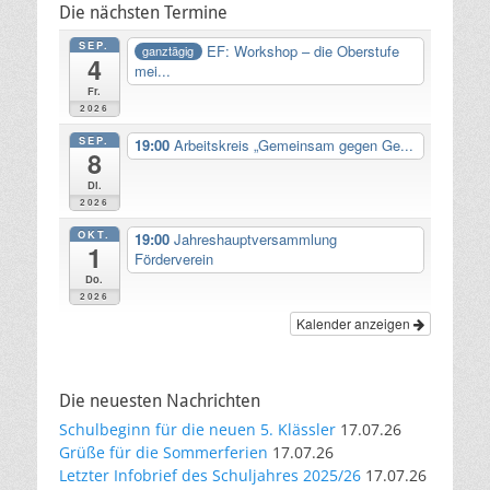
Die nächsten Termine
SEP.
EF: Workshop – die Oberstufe
ganztägig
4
mei...
Fr.
2026
SEP.
19:00
Arbeitskreis „Gemeinsam gegen Ge...
8
Di.
2026
OKT.
19:00
Jahreshauptversammlung
1
Förderverein
Do.
2026
Kalender anzeigen
Die neuesten Nachrichten
Schulbeginn für die neuen 5. Klässler
17.07.26
Grüße für die Sommerferien
17.07.26
Letzter Infobrief des Schuljahres 2025/26
17.07.26