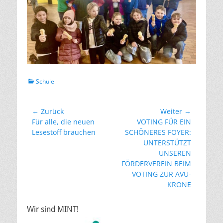
Kategorien
Schule
Beitragsnavigation
← Zurück
Weiter →
Vorheriger
Nächster
Für alle, die neuen
VOTING FÜR EIN
Beitrag:
Beitrag:
Lesestoff brauchen
SCHÖNERES FOYER:
UNTERSTÜTZT
UNSEREN
FÖRDERVEREIN BEIM
VOTING ZUR AVU-
KRONE
Wir sind MINT!