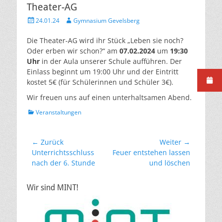
Theater-AG
Veröffentlicht
Autor
24.01.24
Gymnasium Gevelsberg
am
Die Theater-AG wird ihr Stück „Leben sie noch?
Oder erben wir schon?“ am
07.02.2024
um
19:30
Uhr
in der Aula unserer Schule aufführen. Der
Einlass beginnt um 19:00 Uhr und der Eintritt
kostet 5€ (für Schülerinnen und Schüler 3€).
Wir freuen uns auf einen unterhaltsamen Abend.
Kategorien
Veranstaltungen
Beitragsnavigation
← Zurück
Weiter →
Vorheriger
Nächster
Unterrichtsschluss
Feuer entstehen lassen
Beitrag:
Beitrag:
nach der 6. Stunde
und löschen
Wir sind MINT!