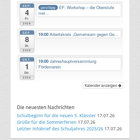
SEP.
EF: Workshop – die Oberstufe
ganztägig
4
mei...
Fr.
2026
SEP.
19:00
Arbeitskreis „Gemeinsam gegen Ge...
8
Di.
2026
OKT.
19:00
Jahreshauptversammlung
1
Förderverein
Do.
2026
Kalender anzeigen
Die neuesten Nachrichten
Schulbeginn für die neuen 5. Klässler
17.07.26
Grüße für die Sommerferien
17.07.26
Letzter Infobrief des Schuljahres 2025/26
17.07.26