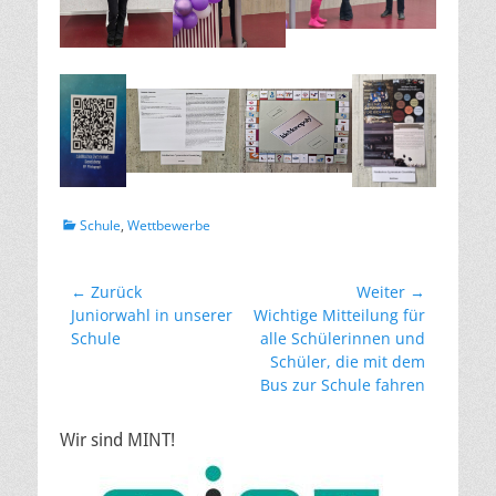
Kategorien
Schule
,
Wettbewerbe
Beitragsnavigation
← Zurück
Weiter →
Vorheriger
Nächster
Juniorwahl in unserer
Wichtige Mitteilung für
Beitrag:
Beitrag:
Schule
alle Schülerinnen und
Schüler, die mit dem
Bus zur Schule fahren
Wir sind MINT!