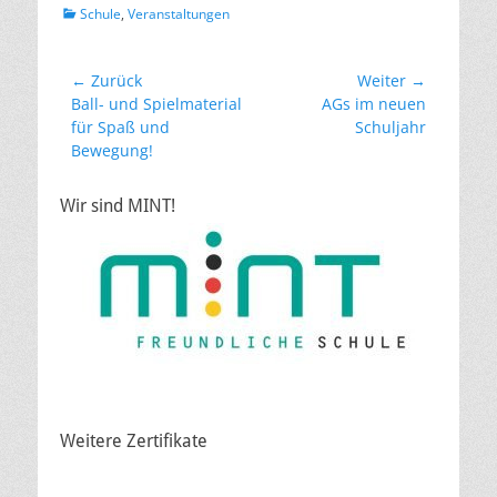
Kategorien
Schule
,
Veranstaltungen
Beitragsnavigation
← Zurück
Weiter →
Vorheriger
Nächster
Ball- und Spielmaterial
AGs im neuen
Beitrag:
Beitrag:
für Spaß und
Schuljahr
Bewegung!
Wir sind MINT!
Weitere Zertifikate