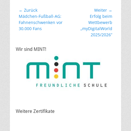
Beitragsnavigation
← Zurück
Weiter →
Vorheriger
Nächster
Mädchen-Fußball-AG:
Erfolg beim
Beitrag:
Beitrag:
Fahnenschwenken vor
Wettbewerb
30.000 Fans
„myDigitalWorld
2025/2026“
Wir sind MINT!
Weitere Zertifikate