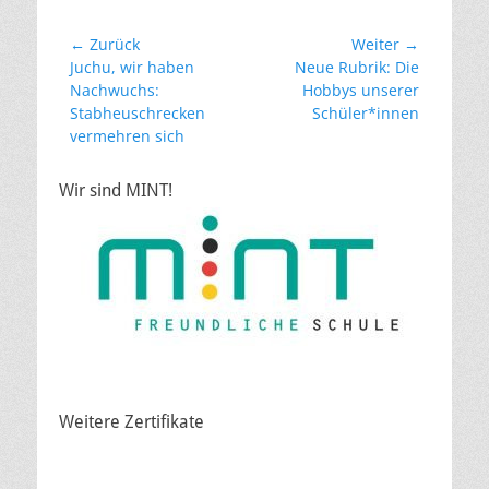
Beitragsnavigation
← Zurück
Weiter →
Vorheriger
Nächster
Juchu, wir haben
Neue Rubrik: Die
Beitrag:
Beitrag:
Nachwuchs:
Hobbys unserer
Stabheuschrecken
Schüler*innen
vermehren sich
Wir sind MINT!
Weitere Zertifikate