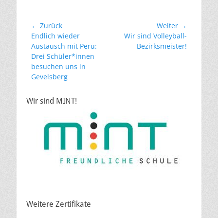
Beitragsnavigation
← Zurück
Weiter →
Vorheriger
Nächster
Endlich wieder
Wir sind Volleyball-
Beitrag:
Beitrag:
Austausch mit Peru:
Bezirksmeister!
Drei Schüler*innen
besuchen uns in
Gevelsberg
Wir sind MINT!
Weitere Zertifikate