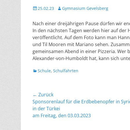
Veröffentlicht
Autor
25.02.23
Gymnasium Gevelsberg
am
Nach einer dreijährigen Pause dürfen wir e
In den nächsten Tagen werden hier auf der 
veröffentlicht. Auf dem Foto kann man Hanna
und Til Mooren mit Mariano sehen. Zusamme
gemeinsamen Abend in einer Pizzeria. Wer be
Alexander-von-Humboldt hat, kann sich un
Kategorien
Schule
,
Schulfahrten
Beitragsnavigation
← Zurück
Vorheriger
Sponsorenlauf für die Erdbebenopfer in Syr
Beitrag:
in der Türkei
am Freitag, den 03.03.2023