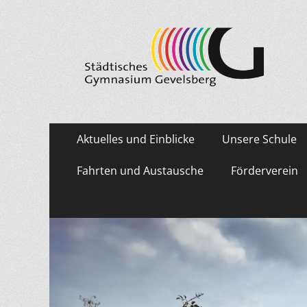
Städtisches Gymn
Primäres
Zum
Aktuelles und Einblicke
Unsere Schule
Inhalt
Menü
springen
Fahrten und Austausche
Förderverein