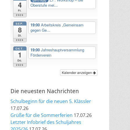
4
Oberstufe mei...
Fr.
2026
SEP.
19:00
Arbeitskreis „Gemeinsam
8
gegen Ge...
Di.
2026
OKT.
19:00
Jahreshauptversammlung
1
Förderverein
Do.
2026
Kalender anzeigen
Die neuesten Nachrichten
Schulbeginn für die neuen 5. Klässler
17.07.26
Grüße für die Sommerferien
17.07.26
Letzter Infobrief des Schuljahres
2025/26
17.07.26