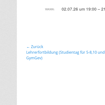
02.07.26 um 19:00 – 2
WANN:
Beitragsnavigation
← Zurück
Vorheriger
Lehrerfortbildung (Studientag für 5-8,10 und
Beitrag:
GymGev)