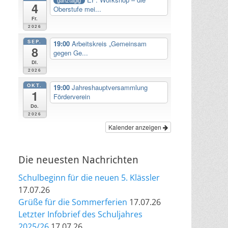
4
Oberstufe mei...
Fr.
2026
SEP.
19:00
Arbeitskreis „Gemeinsam
8
gegen Ge...
Di.
2026
OKT.
19:00
Jahreshauptversammlung
1
Förderverein
Do.
2026
Kalender anzeigen
Die neuesten Nachrichten
Schulbeginn für die neuen 5. Klässler
17.07.26
Grüße für die Sommerferien
17.07.26
Letzter Infobrief des Schuljahres
2025/26
17.07.26