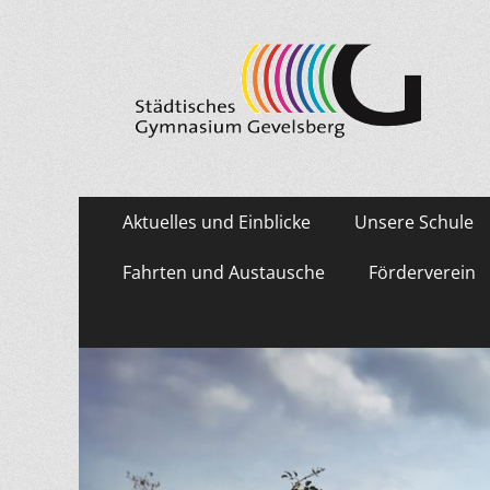
Städtisches Gymn
Primäres
Zum
Aktuelles und Einblicke
Unsere Schule
Inhalt
Menü
springen
Fahrten und Austausche
Förderverein