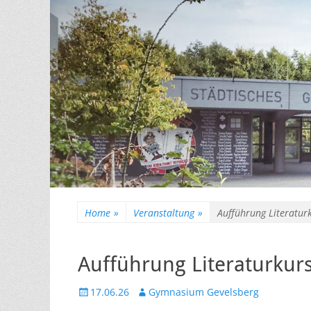
Home
»
Veranstaltung
»
Aufführung Literatur
Aufführung Literaturku
Veröffentlicht
Autor
17.06.26
Gymnasium Gevelsberg
am