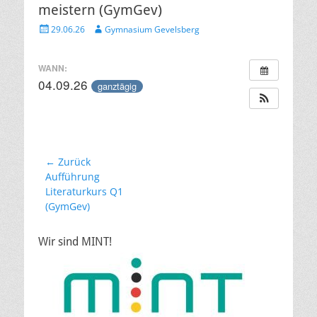
meistern (GymGev)
Veröffentlicht
Autor
29.06.26
Gymnasium Gevelsberg
am
WANN:
04.09.26
ganztägig
Beitragsnavigation
← Zurück
Vorheriger
Aufführung
Beitrag:
Literaturkurs Q1
(GymGev)
Wir sind MINT!