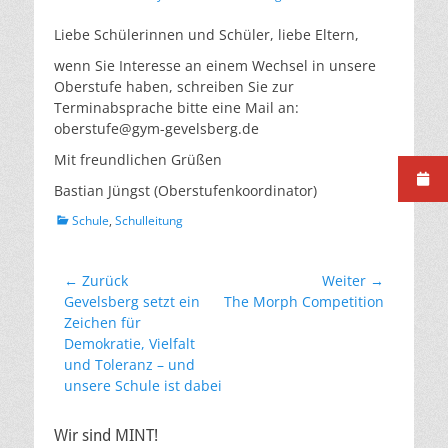
am
Liebe Schülerinnen und Schüler, liebe Eltern,
wenn Sie Interesse an einem Wechsel in unsere
Oberstufe haben, schreiben Sie zur
Terminabsprache bitte eine Mail an:
oberstufe@gym-gevelsberg.de
Mit freundlichen Grüßen
Bastian Jüngst (Oberstufenkoordinator)
Kategorien
Schule
,
Schulleitung
Beitragsnavigation
← Zurück
Weiter →
Vorheriger
Nächster
Gevelsberg setzt ein
The Morph Competition
Beitrag:
Beitrag:
Zeichen für
Demokratie, Vielfalt
und Toleranz – und
unsere Schule ist dabei
Wir sind MINT!