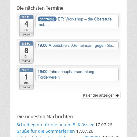
Die nächsten Termine
SEP.
EF: Workshop – die Oberstufe
ganztägig
4
mei...
Fr.
2026
SEP.
19:00
Arbeitskreis „Gemeinsam gegen Ge...
8
Di.
2026
OKT.
19:00
Jahreshauptversammlung
1
Förderverein
Do.
2026
Kalender anzeigen
Die neuesten Nachrichten
Schulbeginn für die neuen 5. Klässler
17.07.26
Grüße für die Sommerferien
17.07.26